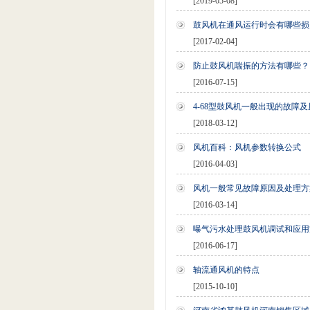
[2019-05-08]
鼓风机在通风运行时会有哪些损
[2017-02-04]
防止鼓风机喘振的方法有哪些？
[2016-07-15]
4-68型鼓风机一般出现的故障及
[2018-03-12]
风机百科：风机参数转换公式
[2016-04-03]
风机一般常见故障原因及处理方
[2016-03-14]
曝气污水处理鼓风机调试和应用
[2016-06-17]
轴流通风机的特点
[2015-10-10]