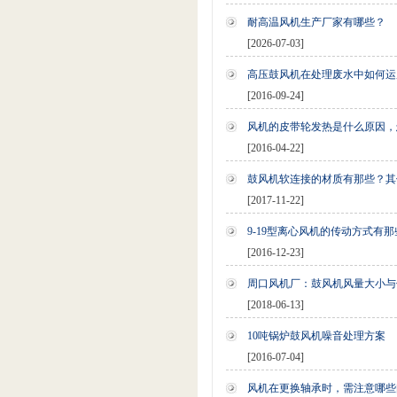
耐高温风机生产厂家有哪些？
[2026-07-03]
高压鼓风机在处理废水中如何运
[2016-09-24]
风机的皮带轮发热是什么原因，
[2016-04-22]
鼓风机软连接的材质有那些？其
[2017-11-22]
9-19型离心风机的传动方式有那
[2016-12-23]
周口风机厂：鼓风机风量大小与
[2018-06-13]
10吨锅炉鼓风机噪音处理方案
[2016-07-04]
风机在更换轴承时，需注意哪些