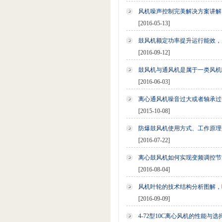
风机噪声控制完美解决方案讲解
[2016-05-13]
鼓风机额定功率提升运行能效，
[2016-09-12]
鼓风机与通风机是属于一类风机
[2016-06-03]
离心通风机噪音过大或者轴承过
[2015-10-08]
防爆鼓风机使用方式、工作原理
[2016-07-22]
离心鼓风机如何实现变频调控节
[2016-08-04]
风机叶轮的技术结构分析图解，
[2016-09-09]
4-72型10C离心风机的性能与选