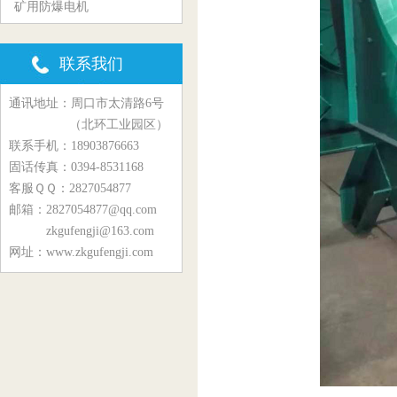
矿用防爆电机
联系我们
通讯地址：周口市太清路6号
（北环工业园区）
联系手机：18903876663
固话传真：0394-8531168
客服ＱＱ：2827054877
邮箱：2827054877@qq.com
zkgufengji@163.com
网址：www.zkgufengji.com