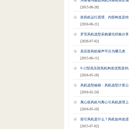
河南省鸿基鼓风机河南销售区域
[2015-08-28]
鼓风机运行原理、内部构造及特
[2016-06-21]
罗茨风机选型采购避坑经验分享
[2026-07-02]
高压鼓风机噪声可分为哪几类
[2015-06-11]
9-12型高压鼓风机构造优势及特
[2016-05-18]
风机选型秘籍：风机选型计算公
[2016-02-24]
离心鼓风机与离心引风机原理上
[2016-05-10]
鼓引风机是什么？风机如何改进
[2015-07-02]