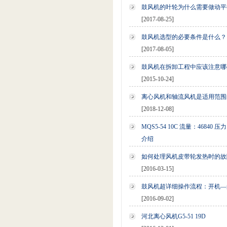
鼓风机的叶轮为什么需要做动平
[2017-08-25]
鼓风机选型的必要条件是什么？
[2017-08-05]
鼓风机在拆卸工程中应该注意哪
[2015-10-24]
离心风机和轴流风机是适用范围
[2018-12-08]
MQS5-54 10C 流量：46840
介绍
[2016-11-10]
如何处理风机皮带轮发热时的故
[2016-03-15]
鼓风机超详细操作流程：开机—
[2016-09-02]
河北离心风机G5-51 19D