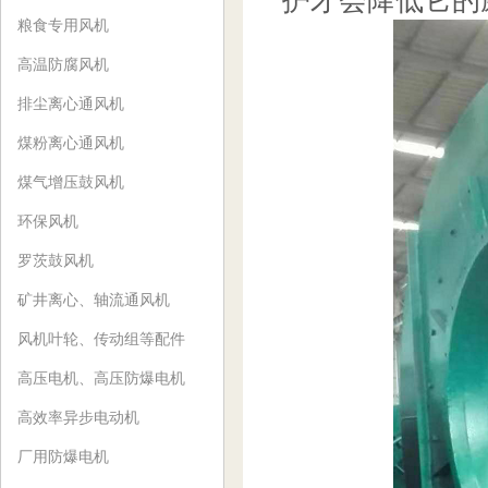
护才会降低它的
粮食专用风机
高温防腐风机
排尘离心通风机
煤粉离心通风机
煤气增压鼓风机
环保风机
罗茨鼓风机
矿井离心、轴流通风机
风机叶轮、传动组等配件
高压电机、高压防爆电机
高效率异步电动机
厂用防爆电机