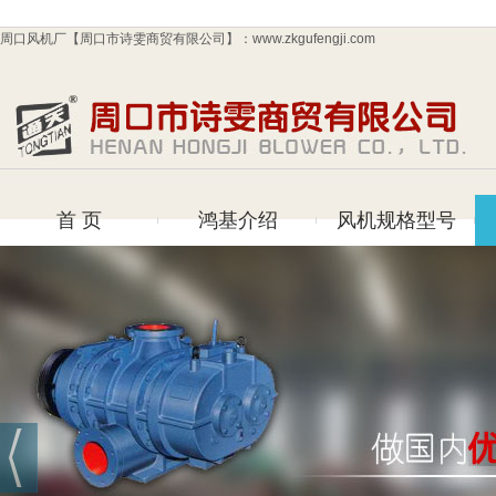
周口风机厂【周口市诗雯商贸有限公司】：www.zkgufengji.com
首 页
鸿基介绍
风机规格型号