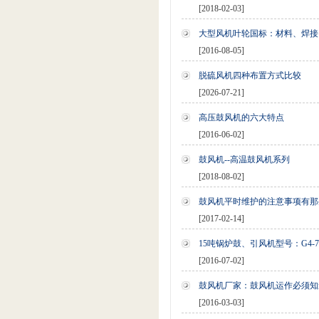
[2018-02-03]
大型风机叶轮国标：材料、焊接
[2016-08-05]
脱硫风机四种布置方式比较
[2026-07-21]
高压鼓风机的六大特点
[2016-06-02]
鼓风机--高温鼓风机系列
[2018-08-02]
鼓风机平时维护的注意事项有那
[2017-02-14]
15吨锅炉鼓、引风机型号：G4-73 9
[2016-07-02]
鼓风机厂家：鼓风机运作必须知
[2016-03-03]