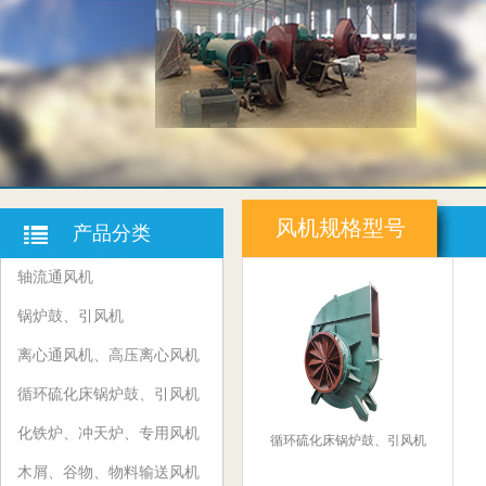
风机规格型号
产品分类
轴流通风机
锅炉鼓、引风机
离心通风机、高压离心风机
循环硫化床锅炉鼓、引风机
化铁炉、冲天炉、专用风机
循环硫化床锅炉鼓、引风机
木屑、谷物、物料输送风机