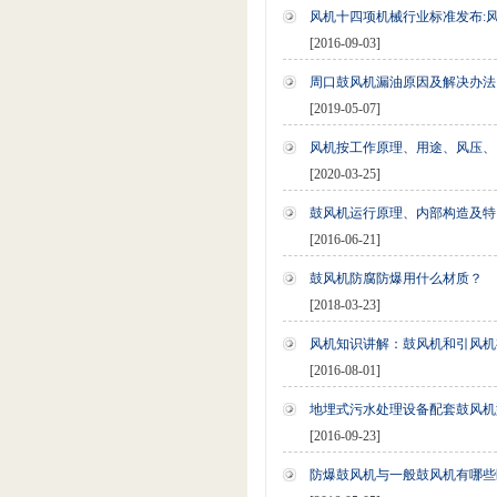
风机十四项机械行业标准发布:
[2016-09-03]
周口鼓风机漏油原因及解决办法
[2019-05-07]
风机按工作原理、用途、风压、
[2020-03-25]
鼓风机运行原理、内部构造及特
[2016-06-21]
鼓风机防腐防爆用什么材质？
[2018-03-23]
风机知识讲解：鼓风机和引风机
[2016-08-01]
地埋式污水处理设备配套鼓风机
[2016-09-23]
防爆鼓风机与一般鼓风机有哪些