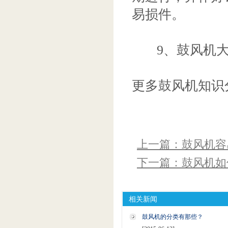
易损件。
9、鼓风机大
更多鼓风机知识
上一篇：鼓风机容
下一篇：鼓风机如
相关新闻
鼓风机的分类有那些？