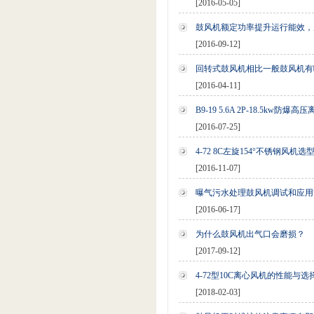
[2016-05-05]
鼓风机额定功率提升运行能效，
[2016-09-12]
回转式鼓风机相比一般鼓风机有
[2016-04-11]
B9-19 5.6A 2P-18.5kw防爆
[2016-07-25]
4-72 8C左旋154°不锈钢风机
[2016-11-07]
曝气污水处理鼓风机调试和应用
[2016-06-17]
为什么鼓风机出气口会磨损？
[2017-09-12]
4-72型10C离心风机的性能与选
[2018-02-03]