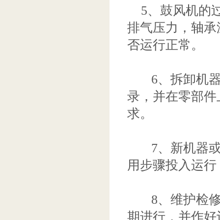
5、鼓风机的过
排气压力，轴承
否运行正常。
6、拆卸机器
录，并在零部件
求。
7、新机器或
用步骤投入运行
8、维护检修
期进行，并作好