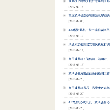
鼓风机平时维护的注意事项有那
[2017-02-14]
高压鼓风机选型需要注意哪些关
[2016-07-06]
4-68型鼓风机一般出现的故障及
[2018-03-12]
风机添加变频器实现风机运行调
[2016-09-14]
高压鼓风机：选购前、选购时、
[2016-08-18]
鼓风机使用前必须做的检测工作
[2016-07-28]
高压鼓风机风压、风量参数详解
[2016-03-29]
4-72型离心式风机：鼓风机型
[2016-06-23]