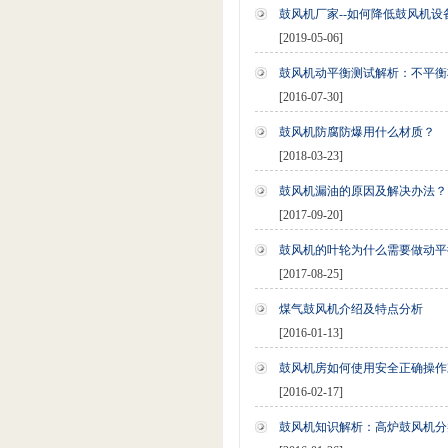
鼓风机厂家--如何降低鼓风机设
[2019-05-06]
鼓风机动平衡测试解析：不平衡
[2016-07-30]
鼓风机防腐防爆用什么材质？
[2018-03-23]
鼓风机漏油的原因及解决办法？
[2017-09-20]
鼓风机的叶轮为什么需要做动平
[2017-08-25]
煤气鼓风机介绍及特点分析
[2016-01-13]
鼓风机房如何使用安全正确操作
[2016-02-17]
鼓风机知识解析：高炉鼓风机分