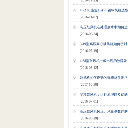
[2016-12-23]
4-72 8C左旋154°不锈钢风机
[2016-11-07]
高压鼓风机在处理废水中如何运
[2016-09-24]
9-19型高压离心鼓风机如何密封
[2016-07-19]
4-68型鼓风机一般出现的故障及
[2018-03-12]
鼓风机如何正确的选择材质呢？
[2017-10-30]
罗茨鼓风机：运行原理以及优缺
[2016-07-01]
高压鼓风机风压、风量参数详解
[2016-03-29]