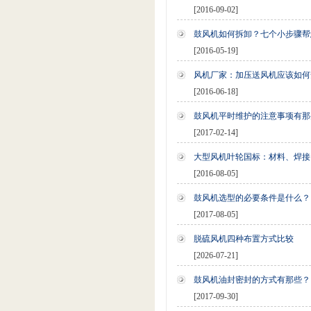
[2016-09-02]
鼓风机如何拆卸？七个小步骤帮
[2016-05-19]
风机厂家：加压送风机应该如何
[2016-06-18]
鼓风机平时维护的注意事项有那
[2017-02-14]
大型风机叶轮国标：材料、焊接
[2016-08-05]
鼓风机选型的必要条件是什么？
[2017-08-05]
脱硫风机四种布置方式比较
[2026-07-21]
鼓风机油封密封的方式有那些？
[2017-09-30]