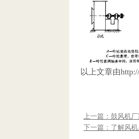
以上文章由http:/
上一篇：鼓风机厂
下一篇：了解风机