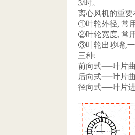
3/时。
离心风机的重要
①叶轮外径, 常
②叶轮宽度, 常
③叶轮出吵嘴,
三种:
前向式──叶片曲折偏
后向式──叶片曲折偏
径向式──叶片进口