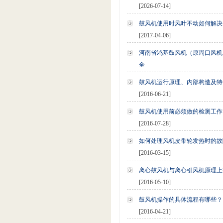
[2026-07-14]
鼓风机使用时风叶不动如何解决
[2017-04-06]
河南省鸿基鼓风机（原周口风机
全
[2015-08-08]
鼓风机运行原理、内部构造及特
[2016-06-21]
鼓风机使用前必须做的检测工作
[2016-07-28]
如何处理风机皮带轮发热时的故
[2016-03-15]
离心鼓风机与离心引风机原理上
[2016-05-10]
鼓风机操作的具体流程有哪些？
[2016-04-21]