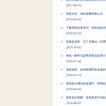
[2017-09-15]
风机百科：风机参数转换公式
[2016-04-03]
了解风机必备知识：风机是如何
[2016-02-25]
鼓风机选型：五个关键点一定要
[2016-10-01]
风机一般常见故障原因及处理方
[2016-03-14]
风机选型：如何检测风机设备的
[2016-03-17]
鼓风机与通风机是属于一类风机
[2016-06-03]
风机知识讲解：鼓风机和引风机
[2016-08-01]