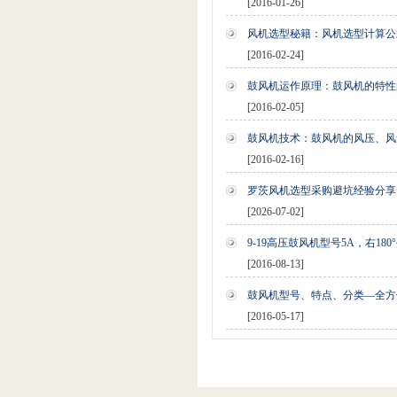
[2016-01-26]
风机选型秘籍：风机选型计算公
[2016-02-24]
鼓风机运作原理：鼓风机的特性
[2016-02-05]
鼓风机技术：鼓风机的风压、风
[2016-02-16]
罗茨风机选型采购避坑经验分享
[2026-07-02]
9-19高压鼓风机型号5A，右180
[2016-08-13]
鼓风机型号、特点、分类—全方
[2016-05-17]