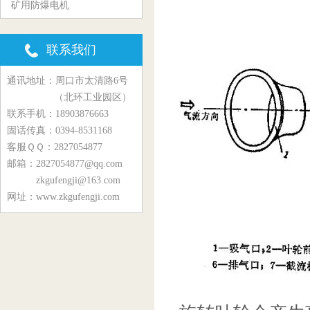
矿用防爆电机
联系我们
通讯地址：周口市太清路6号
（北环工业园区）
联系手机：18903876663
固话传真：0394-8531168
客服ＱＱ：2827054877
邮箱：2827054877@qq.com
zkgufengji@163.com
网址：www.zkgufengji.com