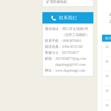
矿用防爆电机
联系我们
通讯地址：周口市太清路6号
（北环工业园区）
相
联系手机：18903876663
固话传真：0394-8531168
客服ＱＱ：2827054877
邮箱：2827054877@qq.com
zkgufengji@163.com
网址：www.zkgufengji.com