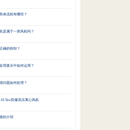
具体流程有哪些？
机是属于一类风机吗？
正确的拆卸？
处理废水中如何运用？
现问题如何处理？
A 2P-18.5kw防爆高压离心风机
接的介绍