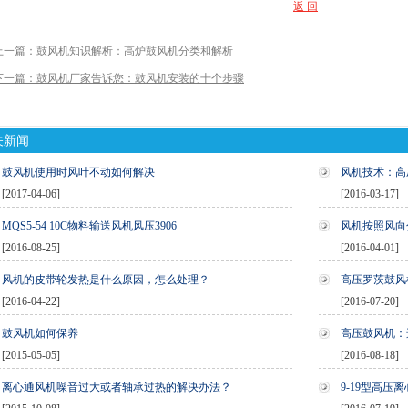
返 回
上一篇：鼓风机知识解析：高炉鼓风机分类和解析
下一篇：鼓风机厂家告诉您：鼓风机安装的十个步骤
关新闻
鼓风机使用时风叶不动如何解决
风机技术：高
[2017-04-06]
[2016-03-17]
MQS5-54 10C物料输送风机风压3906
风机按照风向
[2016-08-25]
[2016-04-01]
风机的皮带轮发热是什么原因，怎么处理？
高压罗茨鼓风
[2016-04-22]
[2016-07-20]
鼓风机如何保养
高压鼓风机：
[2015-05-05]
[2016-08-18]
离心通风机噪音过大或者轴承过热的解决办法？
9-19型高压