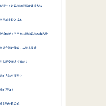
家讲述：鼓风机降噪隔音处理方法
使用减小投入成本
测试解析：不平衡将影响风机输出风量
率提升运行能效，从根本提升
何实现变频调控节能？
振的方法有哪些？
机的震动？
机参数转换公式