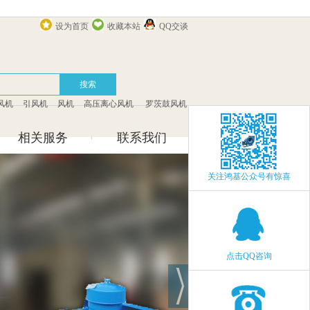
设为首页
收藏本站
QQ交谈
风机
引风机
风机
高压离心风机
罗茨鼓风机
相关服务
联系我们
关注鸿基公众号有惊喜
点击QQ咨询