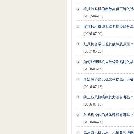
根据鼓风机的参数如何正确的选
[2017-04-13]
罗茨风机选型采购避坑经验分享
[2026-07-02]
鼓风机容易出现的故障及原因？
[2017-05-20]
如何处理风机皮带轮发热时的故
[2016-03-15]
单级离心鼓风机如何提高运行效
[2016-07-18]
防止鼓风机喘振的方法有哪些？
[2016-07-15]
鼓风机操作的具体流程有哪些？
[2016-04-21]
高压鼓风机风压、风量参数详解