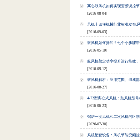
离心鼓风机如何实现变频调控节
[2016-08-04]
风机十四项机械行业标准发布:
[2016-09-03]
鼓风机如何拆卸？七个小步骤帮
[2016-05-19]
鼓风机额定功率提升运行能效，
[2016-09-12]
鼓风机解析：应用范围、组成部
[2016-08-27]
4-72型离心式风机：鼓风机型
[2016-06-23]
锅炉一次风机和二次风机的区别
[2026-07-30]
风机配套设备：风机节能变频控