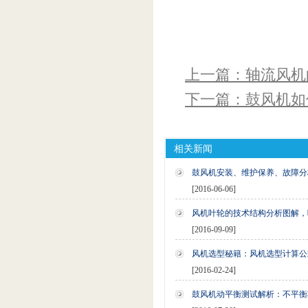
上一篇：轴流风机
下一篇：鼓风机如
相关新闻
鼓风机安装、维护保养、故障分
[2016-06-06]
风机叶轮的技术结构分析图解，
[2016-09-09]
风机选型秘籍：风机选型计算公
[2016-02-24]
鼓风机动平衡测试解析：不平衡