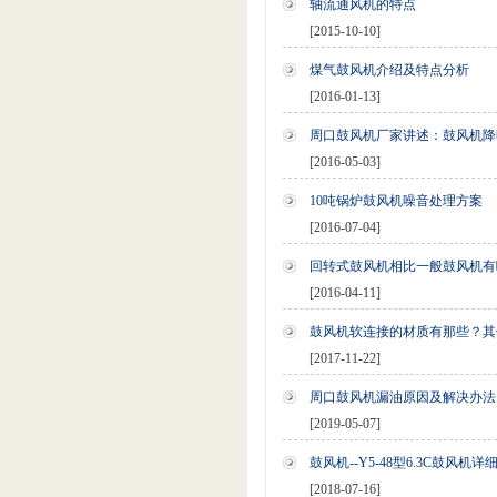
轴流通风机的特点
[2015-10-10]
煤气鼓风机介绍及特点分析
[2016-01-13]
周口鼓风机厂家讲述：鼓风机降
[2016-05-03]
10吨锅炉鼓风机噪音处理方案
[2016-07-04]
回转式鼓风机相比一般鼓风机有
[2016-04-11]
鼓风机软连接的材质有那些？其
[2017-11-22]
周口鼓风机漏油原因及解决办法
[2019-05-07]
鼓风机--Y5-48型6.3C鼓风机
[2018-07-16]