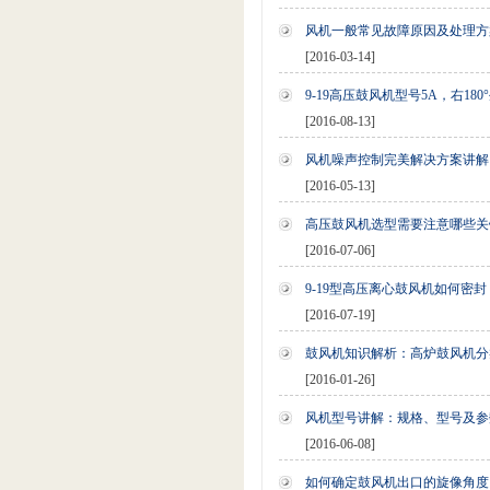
风机一般常见故障原因及处理方
[2016-03-14]
9-19高压鼓风机型号5A，右180
[2016-08-13]
风机噪声控制完美解决方案讲解
[2016-05-13]
高压鼓风机选型需要注意哪些关
[2016-07-06]
9-19型高压离心鼓风机如何密封
[2016-07-19]
鼓风机知识解析：高炉鼓风机分
[2016-01-26]
风机型号讲解：规格、型号及参
[2016-06-08]
如何确定鼓风机出口的旋像角度