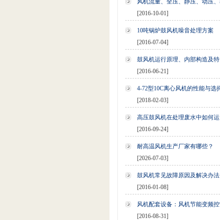
风机流量、全压、静压、动压、
[2016-10-01]
10吨锅炉鼓风机噪音处理方案
[2016-07-04]
鼓风机运行原理、内部构造及特
[2016-06-21]
4-72型10C离心风机的性能与选
[2018-02-03]
高压鼓风机在处理废水中如何运
[2016-09-24]
耐高温风机生产厂家有哪些？
[2026-07-03]
鼓风机常见故障原因及解决办法
[2016-01-08]
风机配套设备：风机节能变频控
[2016-08-31]