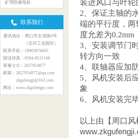
装进风口与叶轮
矿用防爆电机
2、保证主轴的
联系我们
端的平行度，两
度允差为0.2mm
通讯地址：周口市太清路6号
（北环工业园区）
3、安装调节门
联系手机：18903876663
转方向一致
固话传真：0394-8531168
4、联轴器应加
客服ＱＱ：2827054877
邮箱：2827054877@qq.com
5、风机安装后
zkgufengji@163.com
象
网址：www.zkgufengji.com
6、风机安装完
以上由【周口风
www.zkgufengji