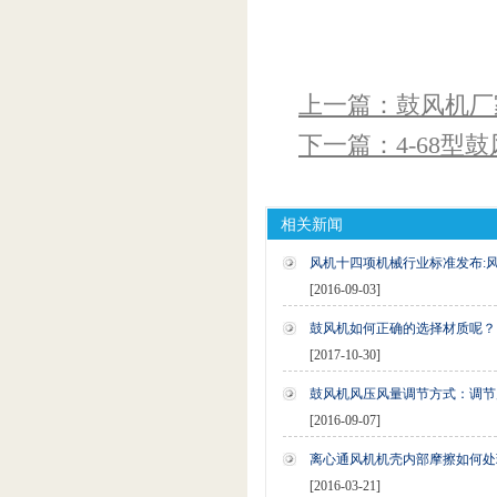
上一篇：鼓风机厂家
下一篇：4-68型
相关新闻
风机十四项机械行业标准发布:
[2016-09-03]
鼓风机如何正确的选择材质呢？
[2017-10-30]
鼓风机风压风量调节方式：调节
[2016-09-07]
离心通风机机壳内部摩擦如何处
[2016-03-21]