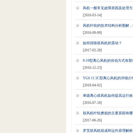
风机一般常见故障原因及处理方
[2016-03-14]
风机叶轮的技术结构分析图解，
[2016-09-09]
如何排除鼓风机的震动？
[2017-02-28]
9-19型离心风机的传动方式有那
[2016-12-23]
YG6 11.5C型离心风机的详细介
[2018-04-02]
单级离心鼓风机如何提高运行效
[2016-07-18]
鼓风机叶轮磨损的主要原因有哪
[2017-06-26]
罗茨鼓风机组成和运作原理解析