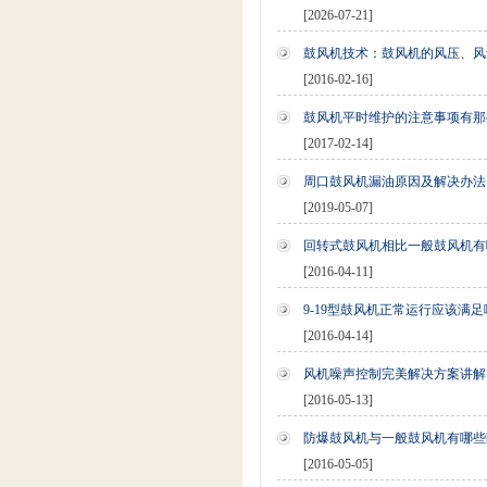
[2026-07-21]
鼓风机技术：鼓风机的风压、风
[2016-02-16]
鼓风机平时维护的注意事项有那
[2017-02-14]
周口鼓风机漏油原因及解决办法
[2019-05-07]
回转式鼓风机相比一般鼓风机有
[2016-04-11]
9-19型鼓风机正常运行应该满
[2016-04-14]
风机噪声控制完美解决方案讲解
[2016-05-13]
防爆鼓风机与一般鼓风机有哪些
[2016-05-05]