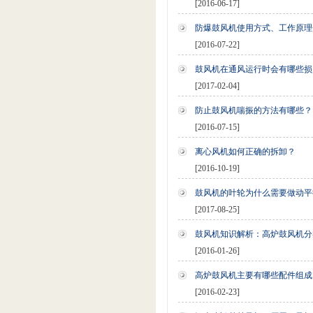
[2016-06-17]
防爆鼓风机使用方式、工作原理
[2016-07-22]
鼓风机在通风运行时会有哪些损
[2017-02-04]
防止鼓风机喘振的方法有哪些？
[2016-07-15]
离心风机如何正确的拆卸？
[2016-10-19]
鼓风机的叶轮为什么需要做动平
[2017-08-25]
鼓风机知识解析：高炉鼓风机分
[2016-01-26]
高炉鼓风机主要有哪些配件组成
[2016-02-23]