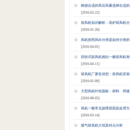
根据合适的风压风量选择合适的
[2016-02-22]
鼓风机知识解析：高炉鼓风机分
[2016-01-26]
风机按照风向分类是如何分类的
[2016-04-01]
回转式鼓风机相比一般鼓风机有
[2016-04-11]
鼓风机厂家告诉您：鼓风机安装
[2016-01-09]
大型风机叶轮国标：材料、焊接
[2016-08-05]
风机一般常见故障原因及处理方
[2016-03-14]
煤气鼓风机介绍及特点分析