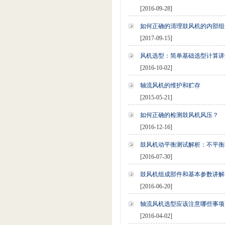
[2016-09-28]
如何正确的清理鼓风机的内部组
[2017-09-15]
风机选型：简单基础选型计算讲
[2016-10-02]
轴流风机的维护和贮存
[2015-05-21]
如何正确的检测鼓风机风压？
[2016-12-16]
鼓风机动平衡测试解析：不平衡
[2016-07-30]
鼓风机组成部件和基本参数讲解
[2016-06-20]
轴流风机选型应该注意哪些事项
[2016-04-02]