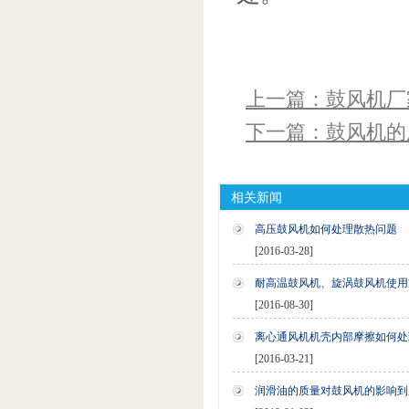
上一篇：鼓风机厂
下一篇：鼓风机的
相关新闻
高压鼓风机如何处理散热问题
[2016-03-28]
耐高温鼓风机、旋涡鼓风机使用
[2016-08-30]
离心通风机机壳内部摩擦如何处
[2016-03-21]
润滑油的质量对鼓风机的影响到