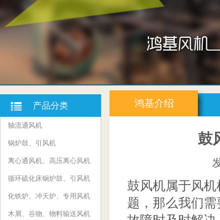
鸿基介绍
产品分类
轴流通风机
鼓
锅炉鼓、引风机
离心通风机、高压离心风机
循环硫化床锅炉鼓、引风机
鼓风机属于风机
化铁炉、冲天炉、专用风机
题，那么我们需
木屑、谷物、物料输送风机