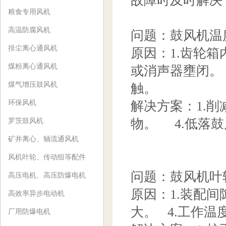
故障时及时解决
粮食专用风机
高温防腐风机
问题：鼓风机温
排尘离心通风机
原因：1.齿轮箱
煤粉离心通风机
或消声器壅闭。 
煤气增压鼓风机
触。
环保风机
解决方案：1.削
物。 4.低落鼓
罗茨鼓风机
矿井离心、轴流通风机
风机叶轮、传动组等配件
问题：鼓风机叶
高压电机、高压防爆电机
原因：1.装配间
高效率异步电动机
大。 4.工作温
厂用防爆电机