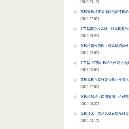
[2016-03-19]
高压鼓风机正常运转突然停机的
[2016-07-05]
4-72型离心式风机：鼓风机型
[2016-06-23]
鼓风机运作原理：鼓风机的特性
[2016-02-05]
4-72型10C离心风机的性能与选
[2018-02-03]
高压风机在室外怎么防止被雨淋
[2015-07-03]
鼓风机解析：应用范围、组成部
[2016-08-27]
风机技术：高压风机在运作时需
[2016-03-17]