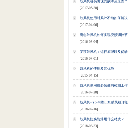
鼓风机容易出现的故障及原因？
[2017-05-20]
鼓风机使用时风叶不动如何解决
[2017-04-06]
离心鼓风机如何实现变频调控节
[2016-08-04]
罗茨鼓风机：运行原理以及优缺
[2016-07-01]
鼓风机的使用及其优势
[2015-04-15]
鼓风机使用前必须做的检测工作
[2016-07-28]
鼓风机--Y5-48型6.3C鼓风机
[2018-07-16]
鼓风机防腐防爆用什么材质？
[2018-03-23]