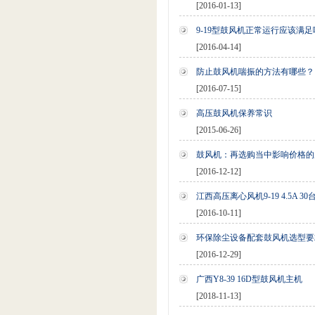
[2016-01-13]
9-19型鼓风机正常运行应该满
[2016-04-14]
防止鼓风机喘振的方法有哪些？
[2016-07-15]
高压鼓风机保养常识
[2015-06-26]
鼓风机：再选购当中影响价格的
[2016-12-12]
江西高压离心风机9-19 4.5A 3
[2016-10-11]
环保除尘设备配套鼓风机选型要
[2016-12-29]
广西Y8-39 16D型鼓风机主机
[2018-11-13]