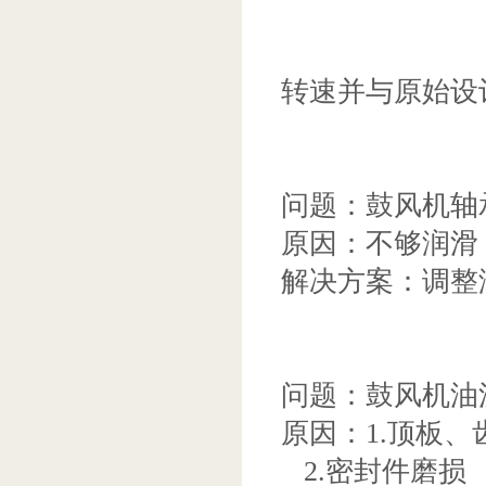
转速并与原始设
问题：鼓风机轴
原因：不够润滑
解决方案：调整
问题：鼓风机油
原因：1.顶板
2.密封件磨损