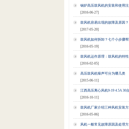
锅炉高压鼓风机的安装和使用注
[2016-06-27]
鼓风机容易出现的故障及原因？
[2017-05-20]
鼓风机如何拆卸？七个小步骤帮
[2016-05-19]
鼓风机运作原理：鼓风机的特性
[2016-02-05]
高压鼓风机噪声可分为哪几类
[2015-06-11]
江西高压离心风机9-19 4.5A 3
[2016-10-11]
鼓风机厂家介绍三种风机安装方
[2016-05-06]
风机一般常见故障原因及处理方