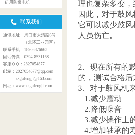
理也复杂多变，
矿用防爆电机
因此，对于鼓风
联系我们
它可以减少鼓风
人员伤亡。
通讯地址：周口市太清路6号
（北环工业园区）
联系手机：18903876663
固话传真：0394-8531168
客服ＱＱ：2827054877
2、现在所有的
邮箱：2827054877@qq.com
的，测试合格后
zkgufengji@163.com
网址：www.zkgufengji.com
3、对于鼓风机
1.减少震动
2.降低噪音
3.减少操作上
4.增加轴承的