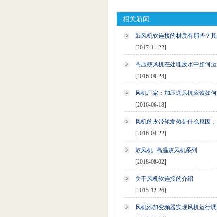
相关新闻
鼓风机软连接的材质有那些？其
[2017-11-22]
高压鼓风机在处理废水中如何运
[2016-09-24]
风机厂家：加压送风机应该如何
[2016-06-18]
风机的皮带轮发热是什么原因，
[2016-04-22]
鼓风机--高温鼓风机系列
[2018-08-02]
关于风机软连接的介绍
[2015-12-26]
风机添加变频器实现风机运行调