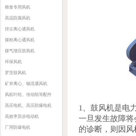
粮食专用风机
高温防腐风机
排尘离心通风机
煤粉离心通风机
煤气增压鼓风机
环保风机
罗茨鼓风机
矿井离心、轴流通风机
风机叶轮、传动组等配件
高压电机、高压防爆电机
鼓风
机
1、
是电
高效率异步电动机
一旦发生故障将
的诊断，则因风
厂用防爆电机