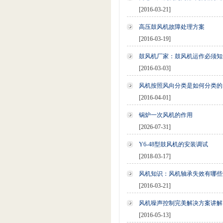
[2016-03-21]
高压鼓风机故障处理方案
[2016-03-19]
鼓风机厂家：鼓风机运作必须知
[2016-03-03]
风机按照风向分类是如何分类的
[2016-04-01]
锅炉一次风机的作用
[2026-07-31]
Y6-48型鼓风机的安装调试
[2018-03-17]
风机知识：风机轴承失效有哪些
[2016-03-21]
风机噪声控制完美解决方案讲解
[2016-05-13]