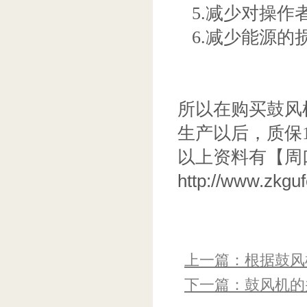
5.减少对操作
6.减少能源的
所以在购买鼓风
生产以后，质保
以上资料有【周
http://www.zkguf
上一篇：根据鼓风
下一篇：鼓风机的