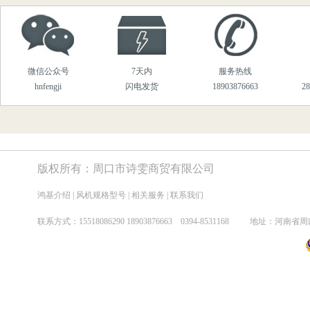
微信公众号
7天内
服务热线
hnfengji
闪电发货
18903876663
2
版权所有：周口市诗雯商贸有限公司
鸿基介绍
|
风机规格型号
|
相关服务
|
联系我们
联系方式：
15518086290
18903876663 0394-8531