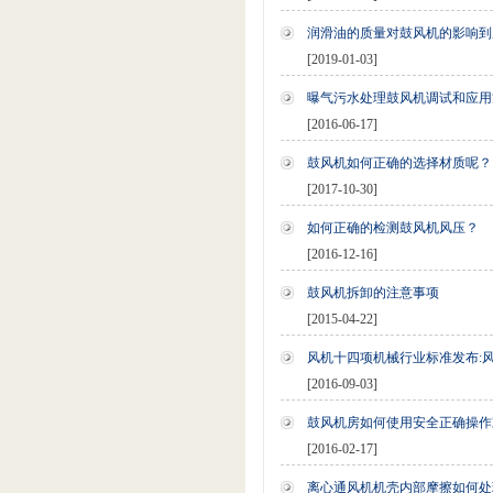
润滑油的质量对鼓风机的影响到
[2019-01-03]
曝气污水处理鼓风机调试和应用
[2016-06-17]
鼓风机如何正确的选择材质呢？
[2017-10-30]
如何正确的检测鼓风机风压？
[2016-12-16]
鼓风机拆卸的注意事项
[2015-04-22]
风机十四项机械行业标准发布:
[2016-09-03]
鼓风机房如何使用安全正确操作
[2016-02-17]
离心通风机机壳内部摩擦如何处