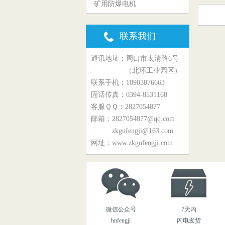
矿用防爆电机
联系我们
通讯地址：周口市太清路6号
（北环工业园区）
联系手机：18903876663
固话传真：0394-8531168
客服ＱＱ：2827054877
邮箱：2827054877@qq.com
zkgufengji@163.com
网址：www.zkgufengji.com
微信公众号
7天内
hnfengji
闪电发货