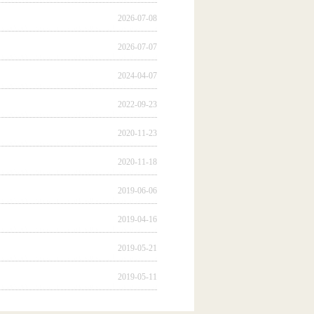
2026-07-08
2026-07-07
2024-04-07
2022-09-23
2020-11-23
2020-11-18
2019-06-06
2019-04-16
2019-05-21
2019-05-11