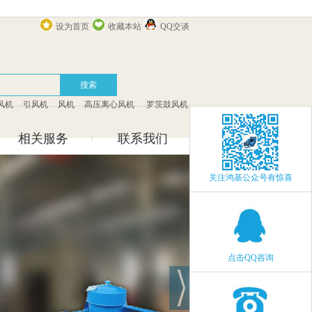
设为首页
收藏本站
QQ交谈
风机
引风机
风机
高压离心风机
罗茨鼓风机
相关服务
联系我们
关注鸿基公众号有惊喜
点击QQ咨询