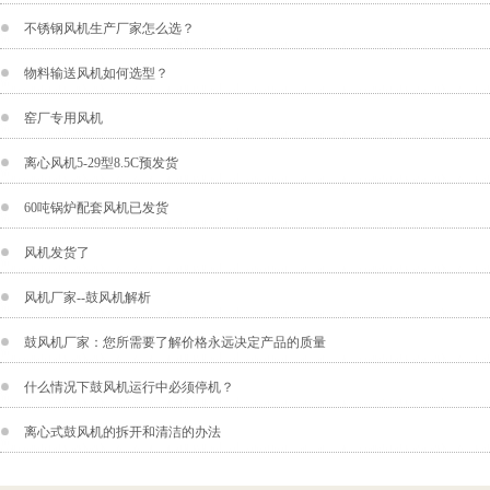
不锈钢风机生产厂家怎么选？
物料输送风机如何选型？
窑厂专用风机
离心风机5-29型8.5C预发货
60吨锅炉配套风机已发货
风机发货了
风机厂家--鼓风机解析
鼓风机厂家：您所需要了解价格永远决定产品的质量
什么情况下鼓风机运行中必须停机？
离心式鼓风机的拆开和清洁的办法