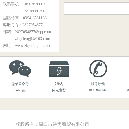
Y10-21、Y10-24型锅炉风机
联系手机：18903876663
15518086290
Y8-39、Y9-38系列锅炉风机
固话传真：0394-8531168
9-19、9-26系列离心风机
客服ＱＱ：2827054877
邮箱：2827054877@qq.com
M7-29、M9-26系列煤粉风机
zkgufengji@163.com
YG6-11.5C系列锅炉风机
网址：www.zkgufengji.com
Y9-35系列锅炉风机
MQS5-54系列物料输送风机
T301、T30系列轴流风机
微信公众号
7天内
服务热线
T35、BT35系列轴流风机
hnfengji
闪电发货
18903876663
2
T40系列轴流风机
化铁炉专用风机系列
DZ风机系列
版权所有：周口市诗雯商贸有限公司
高温风机系列