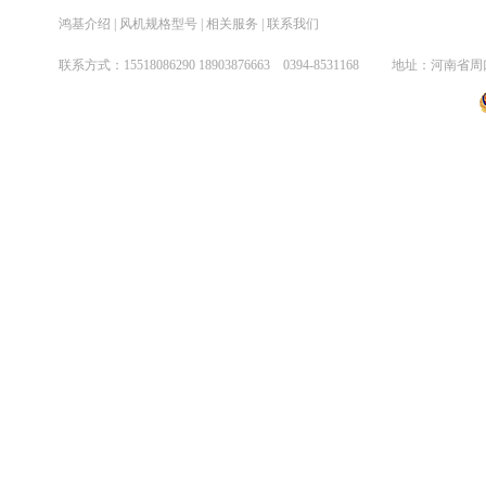
鸿基介绍
|
风机规格型号
|
相关服务
|
联系我们
煤气增压系列风机
联系方式：
15518086290
18903876663 0394-8531
038劳研喷雾风机系列
矿井轴流风机系列