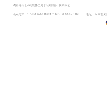
鸿基介绍
|
风机规格型号
|
相关服务
|
联系我们
煤气增压系列风机
联系方式：
15518086290
18903876663 0394-8531
038劳研喷雾风机系列
矿井轴流风机系列