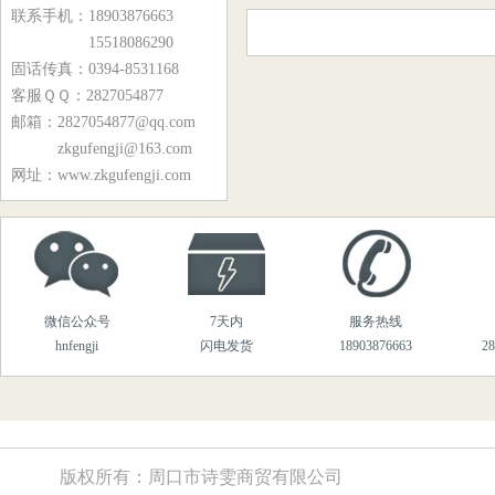
Y10-21、Y10-24型锅炉风机
联系手机：18903876663
15518086290
Y8-39、Y9-38系列锅炉风机
固话传真：0394-8531168
9-19、9-26系列离心风机
客服ＱＱ：2827054877
邮箱：2827054877@qq.com
M7-29、M9-26系列煤粉风机
zkgufengji@163.com
YG6-11.5C系列锅炉风机
网址：www.zkgufengji.com
Y9-35系列锅炉风机
MQS5-54系列物料输送风机
T301、T30系列轴流风机
微信公众号
7天内
服务热线
T35、BT35系列轴流风机
hnfengji
闪电发货
18903876663
2
T40系列轴流风机
化铁炉专用风机系列
DZ风机系列
版权所有：周口市诗雯商贸有限公司
高温风机系列