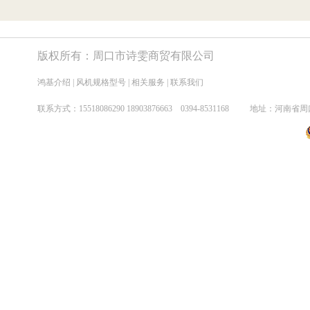
版权所有：周口市诗雯商贸有限公司
鸿基介绍
|
风机规格型号
|
相关服务
|
联系我们
联系方式：
15518086290
18903876663 0394-8531