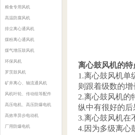
粮食专用风机
高温防腐风机
排尘离心通风机
煤粉离心通风机
煤气增压鼓风机
环保风机
离心鼓风机的特
罗茨鼓风机
1.离心鼓风机
矿井离心、轴流通风机
则跟着级数的增
风机叶轮、传动组等配件
2.离心鼓风机
高压电机、高压防爆电机
纵中有很好的后
高效率异步电动机
3.离心鼓风机
厂用防爆电机
4.因为多级离