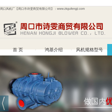
周口风机厂【周口市诗雯商贸有限公司】：www.zkgufengji.com
首 页
鸿基介绍
风机规格型号