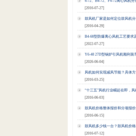
4-72、B4-72、F4-72离心
[2016-07-27]
鼓风机厂家是如何定位鼓风机分
[2016-04-29]
B4-68型防爆离心风机工艺要
[2022-07-27]
​Y6-48 27D型锅炉引风机顺利
[2026-06-04]
风机如何实现减风节能？具体方
[2016-03-25]
“十三五”风机行业崛起在即，风
[2016-06-03]
鼓风机价格整体报价和分项报价
[2016-06-15]
鼓风机多少钱一台？鼓风机价格
[2016-07-12]