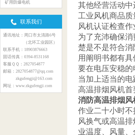
矿用防爆电机
其他经营活动中
工业风机商品质
联系我们
风机认证检查作
为了充沛确保消
通讯地址：周口市太清路6号
（北环工业园区）
楚是不是符合消
联系手机：18903876663
用阐明书都有具
固话传真：0394-8531168
客服ＱＱ：2827054877
要在电压安稳的
邮箱：2827054877@qq.com
当加上适当的电
zkgufengji@163.com
网址：www.zkgufengji.com
高温排烟风机首
消防高温排烟风
作业二十小时不
风换气或高温排
业温度、风量、