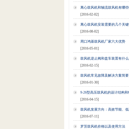
离心鼓风机和轴流鼓风机有哪些
[2016-02-02]
离心鼓风机安装需要的几个关键
[2016-08-02]
周口鸿基鼓风机厂家六大优势
[2016-05-01]
鼓风机逆止阀和盘车装置有什么
[2016-02-15]
鼓风机常见故障及解决方案简要
[2016-01-30]
9-26型高压鼓风机的设计结构和
[2016-04-15]
鼓风机发展方向：高效节能、低
[2016-07-11]
罗茨鼓风机价格以及使用方法