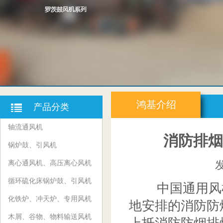
鸿基介绍
产品分类
轴流通风机
消防排烟
锅炉鼓、引风机
离心通风机、高压离心风机
循环硫化床锅炉鼓、引风机
中国通用风机
化铁炉、冲天炉、专用风机
地安排的消防防
木屑、谷物、物料输送风机