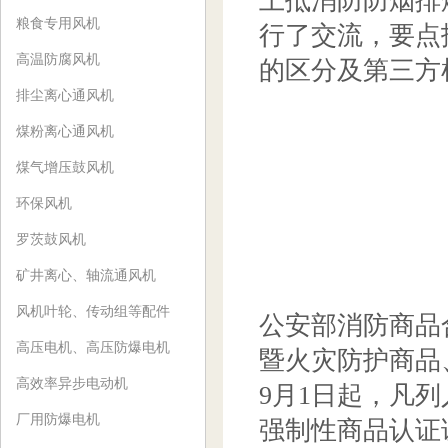
上抵消防防烟排
粮食专用风机
行了交流，要点
高温防腐风机
的区分及第三方
排尘离心通风机
煤粉离心通风机
煤气增压鼓风机
环保风机
罗茨鼓风机
矿井离心、轴流通风机
风机叶轮、传动组等配件
公安部消防商品
高压电机、高压防爆电机
暨火灾防护商品
高效率异步电动机
9月1日起，凡
厂用防爆电机
强制性商品认证