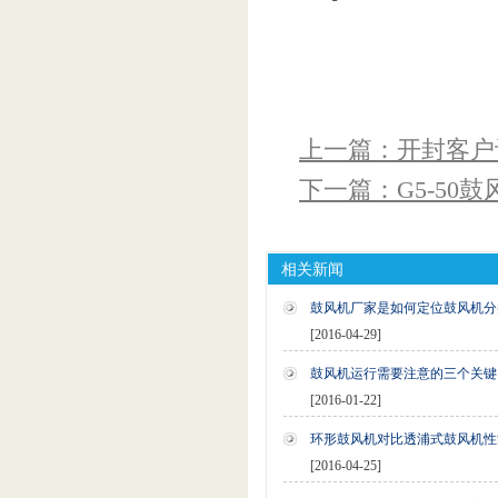
上一篇：开封客户订
下一篇：G5-50鼓
相关新闻
鼓风机厂家是如何定位鼓风机分
[2016-04-29]
鼓风机运行需要注意的三个关键
[2016-01-22]
环形鼓风机对比透浦式鼓风机性
[2016-04-25]