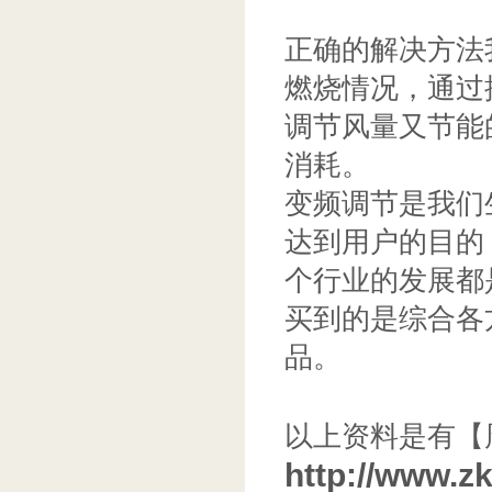
正确的解决方法
燃烧情况，通过
调节风量又节能
消耗。
变频调节是我们
达到用户的目的
个行业的发展都
买到的是综合各
品。
以上资料是有【
http://www.z