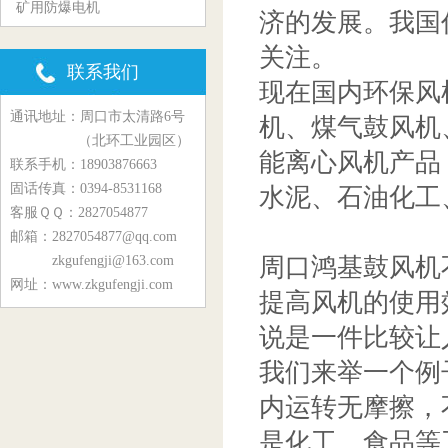
矿用防爆电机
济的发展。我国
关注。
联系我们
现在国内环保风
通讯地址：周口市太清路6号
机、煤气鼓风机
（北环工业园区）
能离心风机产品
联系手机：18903876663
固话传真：0394-8531168
水泥、石油化工
客服ＱＱ：2827054877
邮箱：2827054877@qq.com
zkgufengji@163.com
周口鸿基鼓风机
网址：www.zkgufengji.com
提高风机的使用
说是一件比较让
我们来举一个例
内运转无摩擦，
是化工、食品等