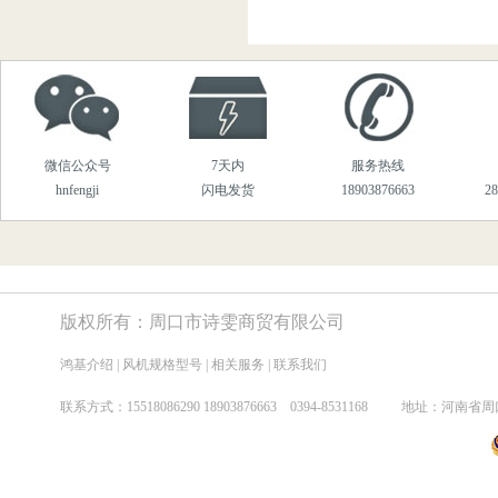
微信公众号
7天内
服务热线
hnfengji
闪电发货
18903876663
2
版权所有：周口市诗雯商贸有限公司
鸿基介绍
|
风机规格型号
|
相关服务
|
联系我们
联系方式：
15518086290
18903876663 0394-8531