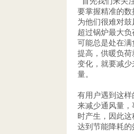
首先我们来关
要掌握精准的数
为他们很难对鼓
超过锅炉最大负
可能总是处在满
提高，供暖负荷
变化，就要减少
量。
有用户遇到这样
来减少通风量，
时产生，因此这
达到节能降耗的