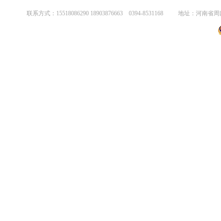
联系方式：
15518086290
18903876663 0394-8531