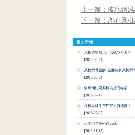
上一篇：玻璃钢风
下一篇：离心风机4-
相关新闻
风机选型知识、风机型号大全
[2016-06-24]
风机型号图解: 全面解析风机型
[2016-06-04]
玻璃钢防腐风机供货商电话
[2026-07-17]
煤粉风机生产厂家如何选择？
[2026-07-27]
河南排尘离心通风机
[2016-11-15]