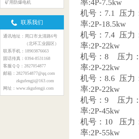
率:4P-7.5kw
矿用防爆电机
机号：7.1 压力：
联系我们
率:2P-18.5kw
机号：7.4 压力：
通讯地址：周口市太清路6号
（北环工业园区）
率:2P-22kw
联系手机：18903876663
机号：8 压力：14
固话传真：0394-8531168
率:2P-22kw
客服ＱＱ：2827054877
邮箱：2827054877@qq.com
机号：8.6 压力：
zkgufengji@163.com
率:2P-22kw
网址：www.zkgufengji.com
机号：9 压力：19
率:2P-45kw
机号：10 压力：2
率:2P-55kw