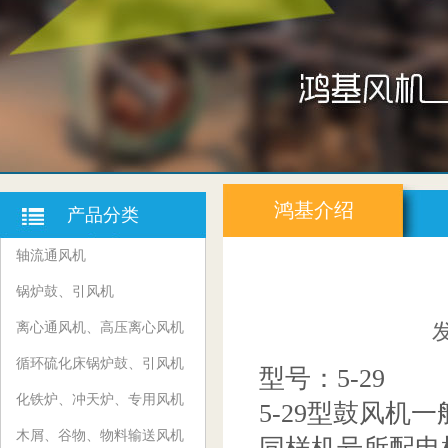
鸿基介绍
产品分类
轴流通风机
锅炉鼓、引风机
离心通风机、高压离心风机
循环硫化床锅炉鼓、引风机
型号：5-29
化铁炉、冲天炉、专用风机
5-29型鼓风机一
木屑、谷物、物料输送风机