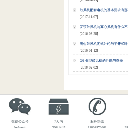
[2016-04-13]
鼓风机配套电机的基本要求有那
[2017-11-07]
罗茨鼓风机与离心风机有什么不
[2016-03-28]
离心鼓风机闭式叶轮与半开式叶
[2016-01-12]
G6-48型鼓风机的性能与选择
[2018-02-02]
微信公众号
7天内
服务热线
hnfengji
闪电发货
18903876663
2