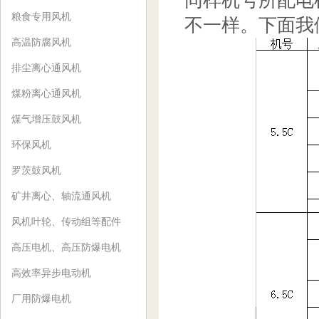
同样机号所配电
粮食专用风机
不一样。下面我
高温防腐风机
排尘离心通风机
煤粉离心通风机
煤气增压鼓风机
环保风机
罗茨鼓风机
矿井离心、轴流通风机
风机叶轮、传动组等配件
高压电机、高压防爆电机
高效率异步电动机
厂用防爆电机