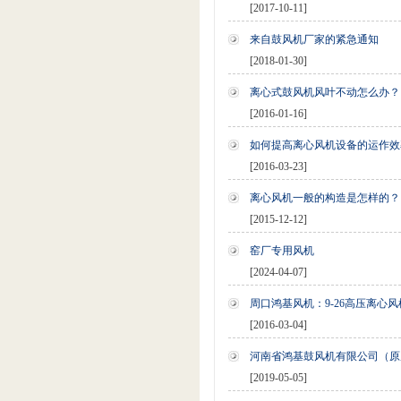
[2017-10-11]
来自鼓风机厂家的紧急通知
[2018-01-30]
离心式鼓风机风叶不动怎么办？
[2016-01-16]
如何提高离心风机设备的运作效
[2016-03-23]
离心风机一般的构造是怎样的？
[2015-12-12]
窑厂专用风机
[2024-04-07]
周口鸿基风机：9-26高压离心
[2016-03-04]
河南省鸿基鼓风机有限公司（原
[2019-05-05]