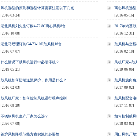
风机选型的原则和选型计算需要注意以下几点
离心风机选型
[2016-03-24]
[2016-05-16]
湖北风机刘先生订购4-72 8C离心风机8台
2017年鸿
[2016-10-08]
[2016-12-31]
湖北马经理订购G4-73-10D鼓风机16台
鼓风机与空压
[2016-07-07]
[2016-02-18]
什么情况下鼓风机运行中必须停机？
风机厂家--
[2019-05-21]
[2019-06-06]
鼓风机如何防喘逆流保护，作用是什么？
鼓风机旋向角
[2016-02-03]
[2017-09-02]
鼓风机厂家：如何控制风机进行噪声控制
鼓风机配套电
[2016-08-29]
[2017-11-07]
不锈钢风机生产厂家怎么选？
如何控制鼓风
[2026-07-08]
[2018-03-02]
锅炉风机降噪节能方案实施的必要性
周口风机厂地