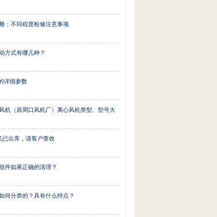
册：不同程度检修注意事项
动方式有哪几种？
机的详细参数
风机（原周口风机厂）离心风机类型、型号大
D风机已出库，请客户查收
组件如果正确的清理？
如何分类的？具有什么特点？