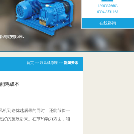
18903876663
0394-8531168
在线咨询
首页
>>
鼓风机原理
>>
新闻资讯
能耗成本
风机到达优越后果的同时，还能节俭一
更好的施展后果。在节约动力方面，咱