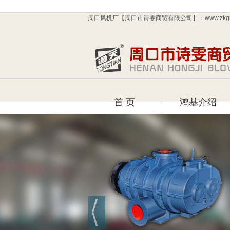
周口风机厂【周口市诗雯商贸有限公司】：www.zkgufen
首 页
鸿基介绍