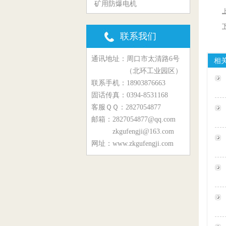
矿用防爆电机
联系我们
通讯地址：周口市太清路6号
相
（北环工业园区）
联系手机：18903876663
固话传真：0394-8531168
客服ＱＱ：2827054877
邮箱：2827054877@qq.com
zkgufengji@163.com
网址：www.zkgufengji.com