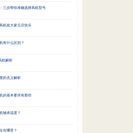
：三步帮你准确选择风机型号
基鼓风机祝大家元旦快乐
机有什么区别？
鼓风机解析
度的含义解析
机的基本要求有那些
机轴承温度？
址在哪里？