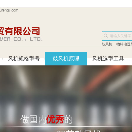
gji.com
鼓风机
物料输送
风机规格型号
鼓风机原理
风机选型工具