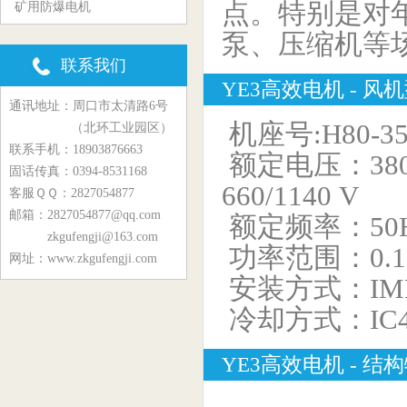
点。特别是对
矿用防爆电机
泵、压缩机等
联系我们
YE3高效电机 - 风
通讯地址：周口市太清路6号
机座号:H80-35
（北环工业园区）
联系手机：18903876663
额定电压：380V、
固话传真：0394-8531168
660/1140 V
客服ＱＱ：2827054877
邮箱：2827054877@qq.com
额定频率：50
zkgufengji@163.com
功率范围：0.18
网址：www.zkgufengji.com
安装方式：IMB
冷却方式：IC4
YE3高效电机 - 结