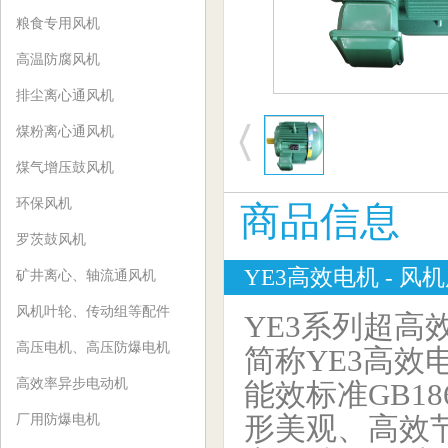
粮食专用风机
高温防腐风机
排尘离心通风机
煤粉离心通风机
煤气增压鼓风机
环保风机
商品信息
罗茨鼓风机
YE3高效电机 - 风
矿井离心、轴流通风机
风机叶轮、传动组等配件
YE3系列超高
高压电机、高压防爆电机
简称YE3高
高效率异步电动机
能效标准GB18
形美观、高效
厂用防爆电机