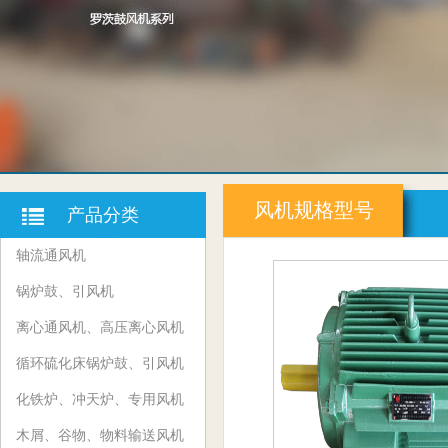
风机规格型号
产品分类
轴流通风机
锅炉鼓、引风机
离心通风机、高压离心风机
循环硫化床锅炉鼓、引风机
化铁炉、冲天炉、专用风机
木屑、谷物、物料输送风机