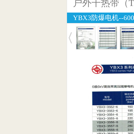
户外干热带（T
YBX3防爆电机--6