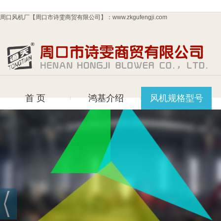
周口风机厂【周口市诗雯商贸有限公司】：www.zkgufengji.com
首 页
鸿基介绍
风机规格型号