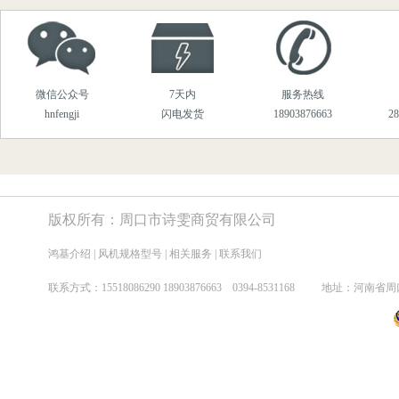
微信公众号
7天内
服务热线
hnfengji
闪电发货
18903876663
2
版权所有：周口市诗雯商贸有限公司
鸿基介绍
|
风机规格型号
|
相关服务
|
联系我们
联系方式：
15518086290
18903876663 0394-8531