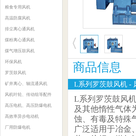
粮食专用风机
高温防腐风机
排尘离心通风机
煤粉离心通风机
煤气增压鼓风机
环保风机
商品信息
罗茨鼓风机
L系列罗茨鼓风机 -
矿井离心、轴流通风机
风机叶轮、传动组等配件
L系列
罗茨鼓风
高压电机、高压防爆电机
及其他惰性气体
高效率异步电动机
蚀、有毒及特殊
广泛适用于冶金
厂用防爆电机