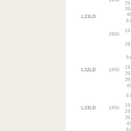
29
39
4
L23LD
9.
19
2950
29
9.
19
L32LD
1450
29
39
4
9.
19
L33LD
1450
29
39
4
9.