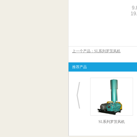
9.
19
上一个产品：SL系列罗茨风机
推荐产品
SL系列罗茨风机