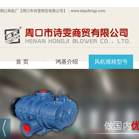
周口风机厂【周口市诗雯商贸有限公司】：www.zkgufengji.com
首 页
鸿基介绍
风机规格型号