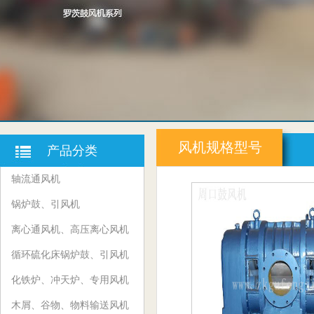
风机规格型号
产品分类
轴流通风机
锅炉鼓、引风机
离心通风机、高压离心风机
循环硫化床锅炉鼓、引风机
化铁炉、冲天炉、专用风机
木屑、谷物、物料输送风机