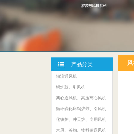
风
产品分类
轴流通风机
锅炉鼓、引风机
离心通风机、高压离心风机
循环硫化床锅炉鼓、引风机
化铁炉、冲天炉、专用风机
木屑、谷物、物料输送风机