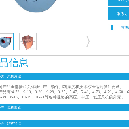
立即订
联系方
品信息
壳 - 风机用途
司产品全部按相关标准生产，确保用料厚度和技术标准达到设计要求。
有:4-72、9-19、9-26、9-28、9-35、5-47、5-48、4-73、4-79、4-68、6-
8-39、8-18、10-19、10-21等各种规格的高压、中压、低压风机的外壳。
壳 - 风机型式
壳 - 结构特点