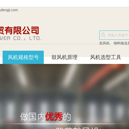
gji.com
鼓风机
物料输送
风机规格型号
鼓风机原理
风机选型工具