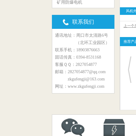
矿用防爆电机
风机外
联系我们
上一个
通讯地址：周口市太清路6号
推荐产
（北环工业园区）
联系手机：18903876663
固话传真：0394-8531168
客服ＱＱ：2827054877
邮箱：2827054877@qq.com
zkgufengji@163.com
网址：www.zkgufengji.com