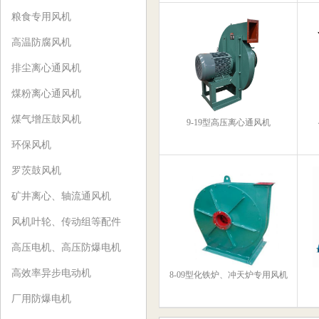
粮食专用风机
高温防腐风机
排尘离心通风机
煤粉离心通风机
煤气增压鼓风机
9-19型高压离心通风机
环保风机
罗茨鼓风机
矿井离心、轴流通风机
风机叶轮、传动组等配件
高压电机、高压防爆电机
高效率异步电动机
8-09型化铁炉、冲天炉专用风机
厂用防爆电机