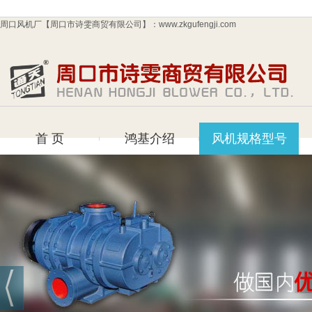
周口风机厂【周口市诗雯商贸有限公司】：www.zkgufengji.com
首 页
鸿基介绍
风机规格型号