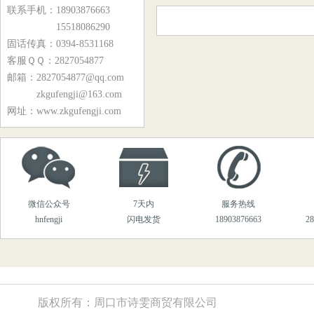
Y10-21、Y10-24型锅炉风机
联系手机：18903876663
15518086290
Y8-39、Y9-38系列锅炉风机
固话传真：0394-8531168
9-19、9-26系列离心风机
客服ＱＱ：2827054877
邮箱：2827054877@qq.com
M7-29、M9-26系列煤粉风机
zkgufengji@163.com
YG6-11.5C系列锅炉风机
网址：www.zkgufengji.com
Y9-35系列锅炉风机
MQS5-54系列物料输送风机
T301、T30系列轴流风机
微信公众号
7天内
服务热线
T35、BT35系列轴流风机
hnfengji
闪电发货
18903876663
2
T40系列轴流风机
化铁炉专用风机系列
DZ风机系列
版权所有：周口市诗雯商贸有限公司
高温风机系列