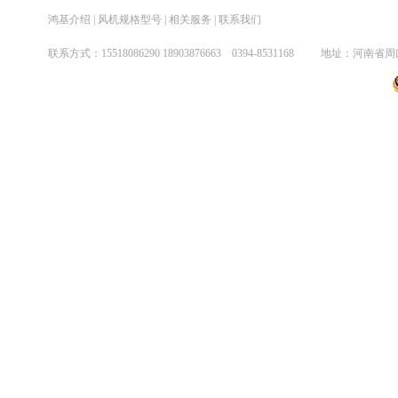
鸿基介绍
|
风机规格型号
|
相关服务
|
联系我们
煤气增压系列风机
联系方式：
15518086290
18903876663 0394-8531
038劳研喷雾风机系列
矿井轴流风机系列