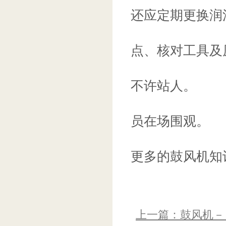
还应定期更换润
5、每次
点、核对工具及
6、风机
不许站人。
7、安装
员在场围观。
更多的鼓风机知
上一篇：鼓风机－