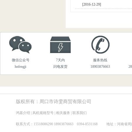
[2016-12-29]
微信公众号
7天内
服务热线
hnfengji
闪电发货
18903876663
2
版权所有：周口市诗雯商贸有限公司
鸿基介绍
|
风机规格型号
|
相关服务
|
联系我们
联系方式：
15518086290
18903876663 0394-8531