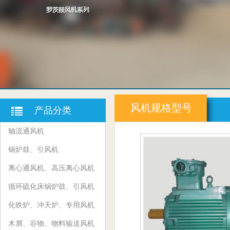
风机规格型号
产品分类
轴流通风机
锅炉鼓、引风机
离心通风机、高压离心风机
循环硫化床锅炉鼓、引风机
化铁炉、冲天炉、专用风机
木屑、谷物、物料输送风机