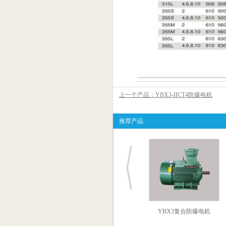
上一个产品：YBX3-IICT4防爆电机
推荐产品
YBX3复合防爆电机