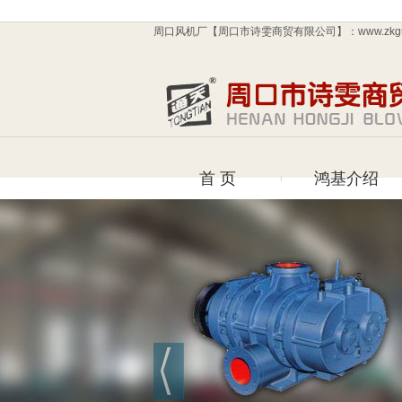
周口风机厂【周口市诗雯商贸有限公司】：www.zkgufen
首 页
鸿基介绍