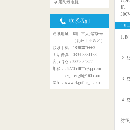
该系
矿用防爆电机
机、
38
联系我们
厂用I
通讯地址：周口市太清路6号
1.
（北环工业园区）
联系手机：18903876663
固话传真：0394-8531168
2.
客服ＱＱ：2827054877
邮箱：2827054877@qq.com
zkgufengji@163.com
3.
网址：www.zkgufengji.com
4.
纺织