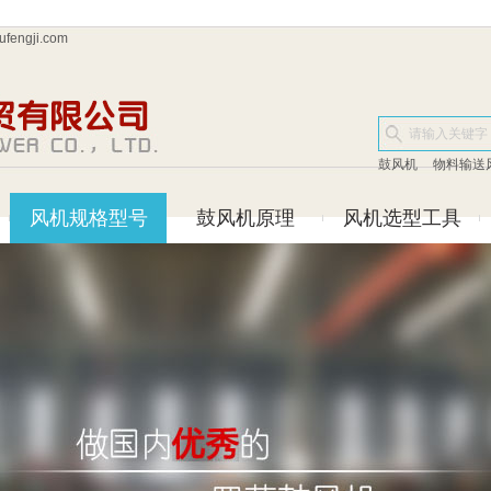
gji.com
鼓风机
物料输送
风机规格型号
鼓风机原理
风机选型工具