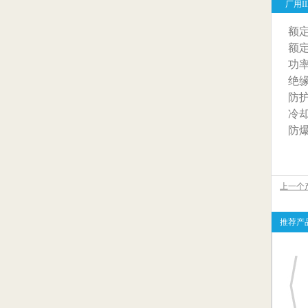
厂用I
额定电
额定
功率
绝缘
防护
冷却
防爆等
上一个
推荐产