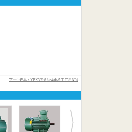
下一个产品：YBX3高效防爆电机工厂用BT4