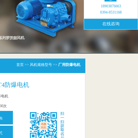
18903876663
0394-8531168
在线咨询
首页
>>
风机规格型号
>>
厂用防爆电机
BT4防爆电机
爆电机
00次
购
式