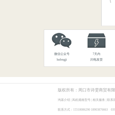
微信公众号
7天内
hnfengji
闪电发货
版权所有：周口市诗雯商贸有
鸿基介绍
|
风机规格型号
|
相关服务
|
联系
联系方式：
15518086290
1890387