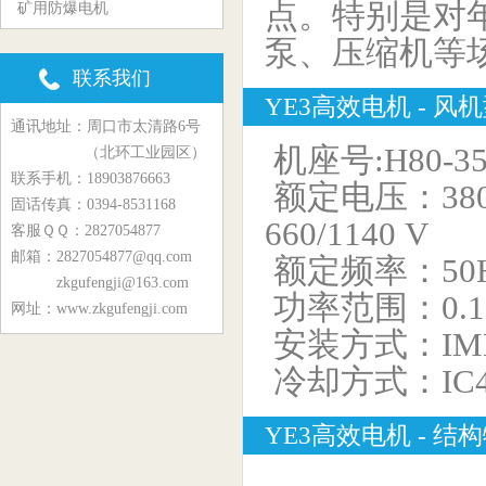
点。特别是对
矿用防爆电机
泵、压缩机等
联系我们
YE3高效电机 - 风
通讯地址：周口市太清路6号
机座号:H80-35
（北环工业园区）
联系手机：18903876663
额定电压：380V、
固话传真：0394-8531168
660/1140 V
客服ＱＱ：2827054877
邮箱：2827054877@qq.com
额定频率：50
zkgufengji@163.com
功率范围：0.18
网址：www.zkgufengji.com
安装方式：IMB
冷却方式：IC4
YE3高效电机 - 结