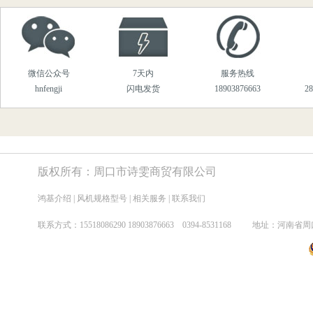
微信公众号
7天内
服务热线
hnfengji
闪电发货
18903876663
2
版权所有：周口市诗雯商贸有限公司
鸿基介绍
|
风机规格型号
|
相关服务
|
联系我们
联系方式：
15518086290
18903876663 0394-8531