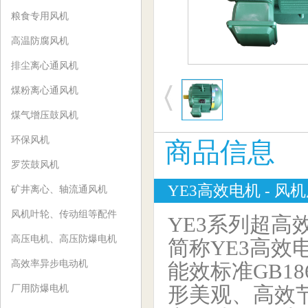
粮食专用风机
高温防腐风机
排尘离心通风机
煤粉离心通风机
煤气增压鼓风机
环保风机
商品信息
罗茨鼓风机
YE3高效电机 - 风
矿井离心、轴流通风机
风机叶轮、传动组等配件
YE3系列超高
高压电机、高压防爆电机
简称YE3高
高效率异步电动机
能效标准GB18
形美观、高效
厂用防爆电机