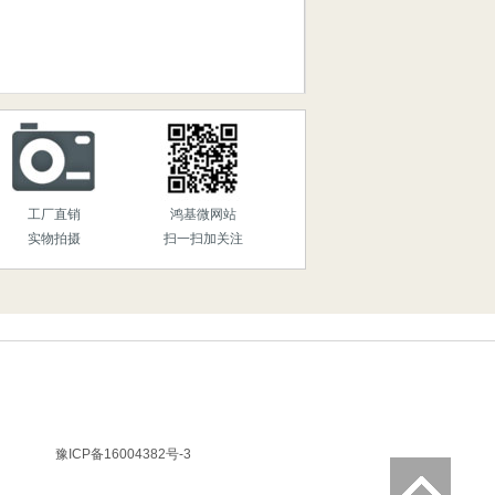
工厂直销
鸿基微网站
实物拍摄
扫一扫加关注
业园区）
豫ICP备16004382号-3