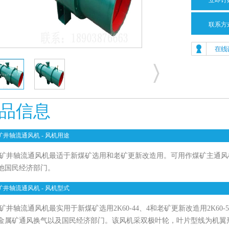
立即订
联系方
品信息
0矿井轴流通风机 - 风机用途
60矿井轴流通风机最适于新煤矿选用和老矿更新改造用。可用作煤矿主通
他国民经济部门。
0矿井轴流通风机 - 风机型式
60矿井轴流通风机最实用于新煤矿选用2K60-44、4和老矿更新改造用2K60
金属矿通风换气以及国民经济部门。该风机采双极叶轮，叶片型线为机翼