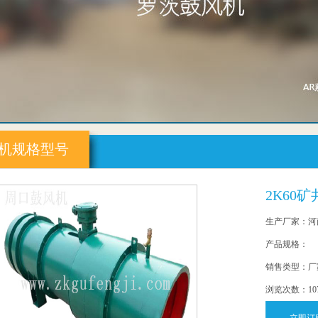
机规格型号
2K60
生产厂家：河
产品规格：
销售类型：厂
浏览次数：10