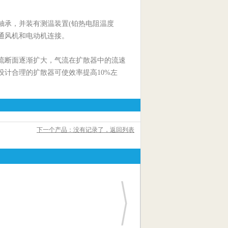
承，并装有测温装置(铂热电阻温度
通风机和电动机连接。
断面逐渐扩大，气流在扩散器中的流速
计合理的扩散器可使效率提高10%左
下一个产品：没有记录了，返回列表