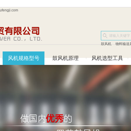
gji.com
鼓风机
物料输送
风机规格型号
鼓风机原理
风机选型工具