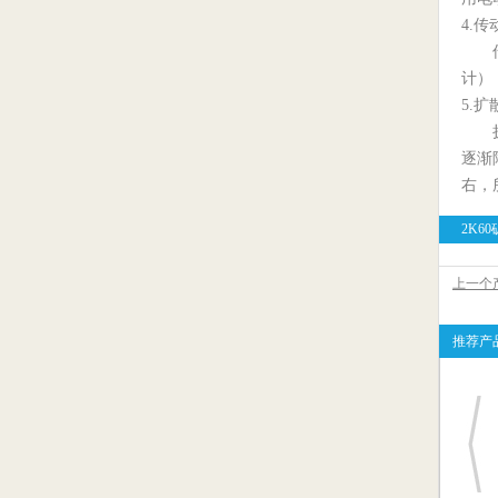
4.
传动
计）
5.扩
扩散
逐渐
右，
2K6
上一个
推荐产