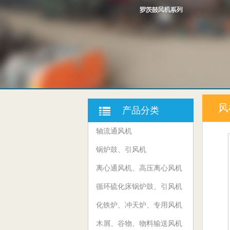
风
产品分类
轴流通风机
锅炉鼓、引风机
离心通风机、高压离心风机
循环硫化床锅炉鼓、引风机
化铁炉、冲天炉、专用风机
木屑、谷物、物料输送风机