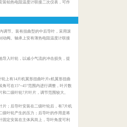
安装铂热电阻温度计联接二次仪表，可作
℃内调节。装有扭曲型的中后导叶，采用滚
制动阀。轴承上安有薄热电阻温度计联接
导入叶轮，以减小气流的冲击损失，提
轮上有14片机翼形扭曲叶片c机翼形扭曲
可在15°~45°范围内进行调整，叶片数
叶片和二级叶轮7片叶片，调节范围较大。
片；后导叶安装在二级叶轮后，有7片机
二级叶轮产生的压力；后导叶的作用是将
叶固定安装在主体风筒上，导叶角度可利