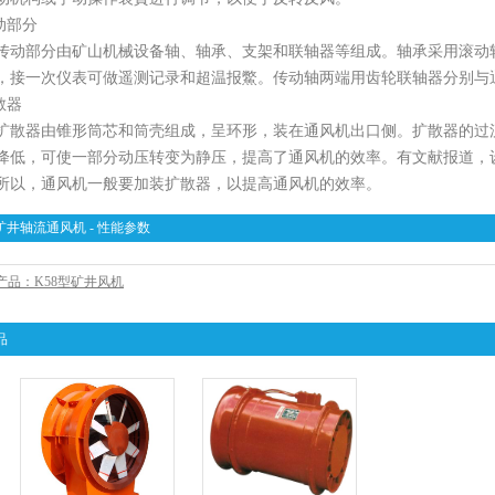
传动部分
部分由矿山机械设备轴、轴承、支架和联轴器等组成。轴承采用滚动轴
，接一次仪表可做遥测记录和超温报鱉。传动轴两端用齿轮联轴器分别与
散器
器由锥形筒芯和筒壳组成，呈环形，装在通风机出口侧。扩散器的过流
降低，可使一部分动压转变为静压，提高了通风机的效率。有文献报道，设
所以，通风机一般要加装扩散器，以提高通风机的效率。
0矿井轴流通风机 - 性能参数
产品：K58型矿井风机
品