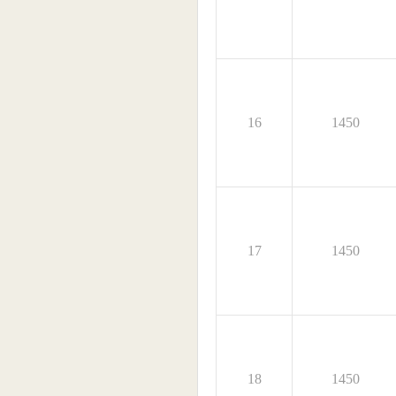
16
1450
17
1450
18
1450