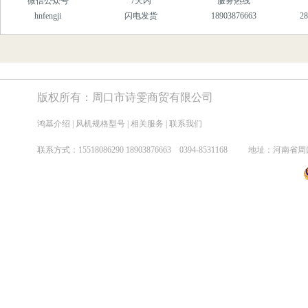
微信公众号
7天内
服务热线
hnfengji
闪电发货
18903876663
2
版权所有：周口市诗雯商贸有限公司
鸿基介绍
|
风机规格型号
|
相关服务
|
联系我们
联系方式：
15518086290
18903876663 0394-8531