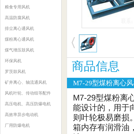
粮食专用风机
高温防腐风机
排尘离心通风机
煤粉离心通风机
煤气增压鼓风机
环保风机
商品信息
罗茨鼓风机
M7-29型煤粉离心风
矿井离心、轴流通风机
风机叶轮、传动组等配件
M7-29型煤粉
高压电机、高压防爆电机
能设计的，用于
高效率异步电动机
则叶轮极易磨损
箱内存有润滑油
厂用防爆电机