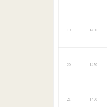
19
1450
20
1450
21
1450