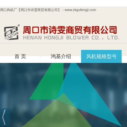
周口风机厂【周口市诗雯商贸有限公司】：www.zkgufengji.com
首 页
鸿基介绍
风机规格型号