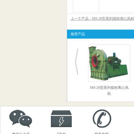
上一个产品：M9-26型系列煤粉离心风
推荐产品
M9-26型系列煤粉离心风
机