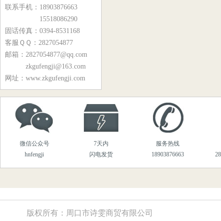
Y10-21、Y10-24型锅炉风机
联系手机：18903876663
15518086290
Y8-39、Y9-38系列锅炉风机
固话传真：0394-8531168
9-19、9-26系列离心风机
客服ＱＱ：2827054877
邮箱：2827054877@qq.com
M7-29、M9-26系列煤粉风机
zkgufengji@163.com
YG6-11.5C系列锅炉风机
网址：www.zkgufengji.com
Y9-35系列锅炉风机
MQS5-54系列物料输送风机
T301、T30系列轴流风机
微信公众号
7天内
服务热线
T35、BT35系列轴流风机
hnfengji
闪电发货
18903876663
2
T40系列轴流风机
化铁炉专用风机系列
DZ风机系列
版权所有：周口市诗雯商贸有限公司
高温风机系列