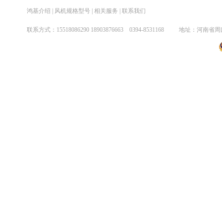
鸿基介绍
|
风机规格型号
|
相关服务
|
联系我们
煤气增压系列风机
联系方式：
15518086290
18903876663 0394-8531
038劳研喷雾风机系列
矿井轴流风机系列